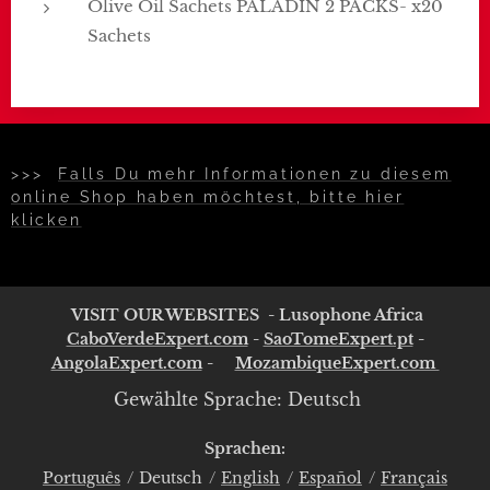
Olive Oil Sachets PALADIN 2 PACKS- x20
Sachets
>>>
Falls Du mehr Informationen zu diesem
online Shop haben möchtest, bitte hier
klicken
VISIT OUR WEBSITES - Lusophone Africa
CaboVerdeExpert.com
-
SaoTomeExpert.pt
-
AngolaExpert.com
-
MozambiqueExpert.com
Gewählte Sprache: Deutsch
Sprachen
Português
Deutsch
English
Español
Français