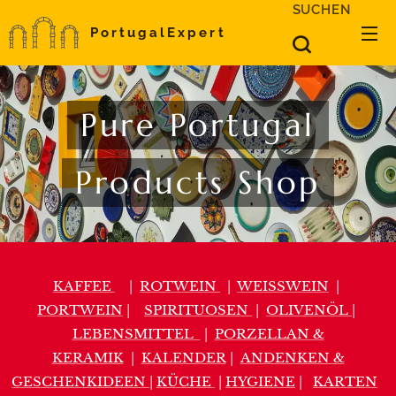
SUCHEN
PortugalExpert
Pure Portugal
Products Shop
KAFFEE
|
ROTWEIN
|
WEISSWEIN
|
PORTWEIN
|
SPIRITUOSEN
|
OLIVENÖL
|
LEBENSMITTEL
|
PORZELLAN &
KERAMIK
|
KALENDER
|
ANDENKEN &
GESCHENKIDEEN
|
KÜCHE
|
HYGIENE
|
KARTEN