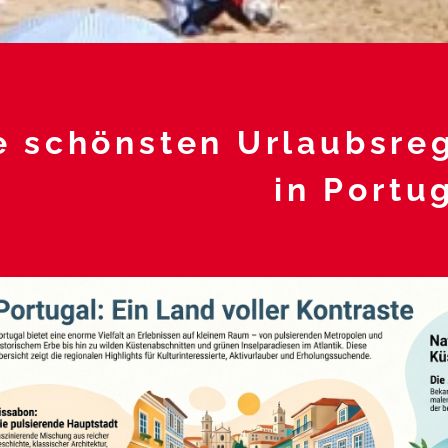
e schönsten Urlaubsreg
in Portu