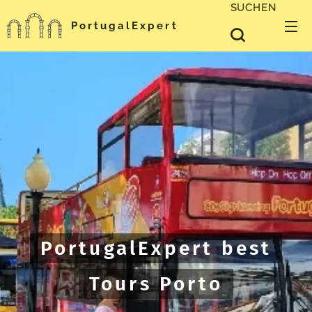
SUCHEN
PortugalExpert
PortugalExpert best
Tours Porto