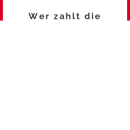
Wer zahlt die
Steuern auf die Miete
in Portugal?
Mieteinnahmen und Steuerpflichten
In Portugal ist der Vermieter verpflichtet, Steuern
auf die Mieteinnahmen zu zahlen.
Diese
Zahlungen umfassen mehrere Arten von Steuern, die
auf die Mieteinkünfte anfallen, hauptsächlich die
Einkommensteuer und die Stempelsteuer.
Einkommensteuer (IRS/IRC)