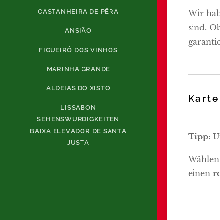
CASTANHEIRA DE PÊRA
Wir hab
sind. O
ANSIÃO
garanti
FIGUEIRÓ DOS VINHOS
MARINHA GRANDE
ALDEIAS DO XISTO
Karte
LISSABON
SEHENSWÜRDIGKEITEN
BAIXA ELEVADOR DE SANTA
Tipp:
U
JUSTA
Wählen 
einen
r