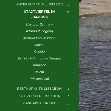
UNTERKUNFT IN LISSABON
STADTVIERTEL IN
LISSABON
Lissabon Zentrum
Alfama Rundgang
Altstadt von Lissabon
Baixa
Chiado
Estrela & Campo de Ourique
Mouraria
Belem
Principe Real
RESTAURANTS LISSABON
AKTIVITÄTEN LISSABON
CASCAIS & SINTRA