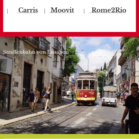
Carris
Moovit
Rome2Rio
|
|
|
Straßenbahn von Lissabon