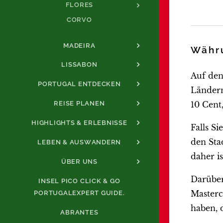
FLORES
CORVO
MADEIRA
Währ
LISSABON
Auf den
PORTUGAL ENTDECKEN
Ländern
10 Cent
REISE PLANEN
HIGHLIGHTS & ERLEBNISSE
Falls S
den Sta
LEBEN & AUSWANDERN
daher i
ÜBER UNS
Darüber
INSEL PICO CLICK & GO
Masterc
PORTUGALEXPERT GUIDE.
haben, 
ABRANTES