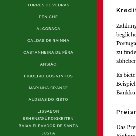
TORRES DE VEDRAS
Kredi
PENICHE
Zahlung
ALCOBAÇA
beglich
CALDAS DE RAINHA
Portuga
zu find
CASTANHEIRA DE PÊRA
abheben
ANSIÃO
Es biet
FIGUEIRÓ DOS VINHOS
Beispie
MARINHA GRANDE
Bankkun
ALDEIAS DO XISTO
Preis
LISSABON
SEHENSWÜRDIGKEITEN
BAIXA ELEVADOR DE SANTA
Das Pre
JUSTA