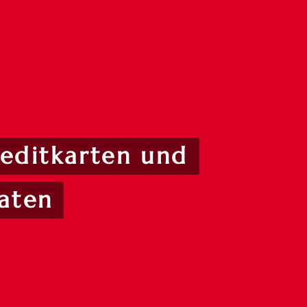
editkarten und
aten