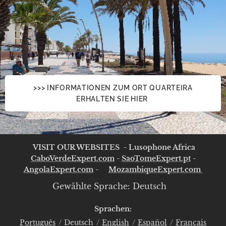
>>> INFORMATIONEN ZUM ORT QUARTEIRA
ERHALTEN SIE HIER
VISIT OUR WEBSITES - Lusophone Africa
CaboVerdeExpert.com
-
SaoTomeExpert.pt
-
AngolaExpert.com
-
MozambiqueExpert.com
Gewählte Sprache: Deutsch
Sprachen
Português
Deutsch
English
Español
Français