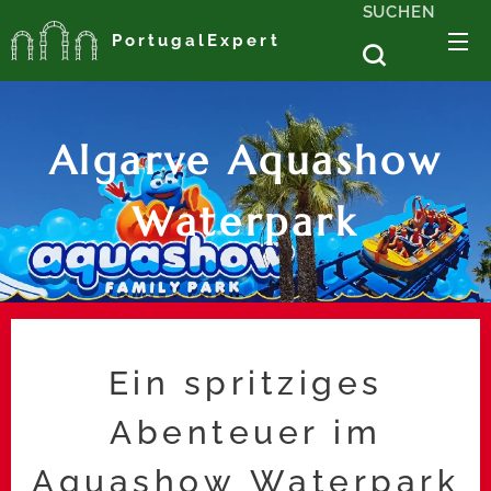
SUCHEN
PortugalExpert
Algarve Aquashow
Waterpark
Ein spritziges
Abenteuer im
Aquashow Waterpark