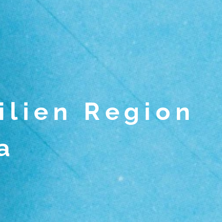
ilien Region
a