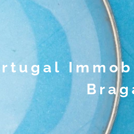
rtugal Immob
Brag