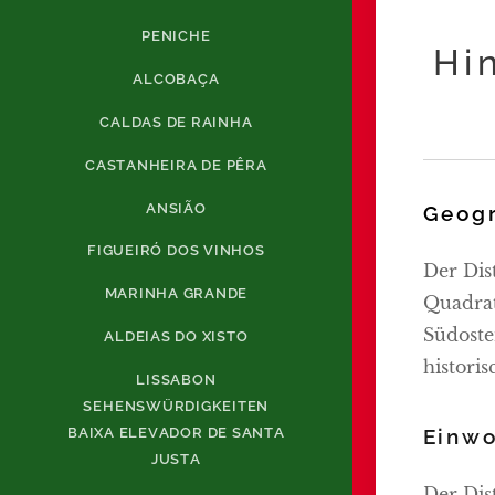
PENICHE
Hi
ALCOBAÇA
CALDAS DE RAINHA
CASTANHEIRA DE PÊRA
ANSIÃO
Geogr
FIGUEIRÓ DOS VINHOS
Der Dis
MARINHA GRANDE
Quadrat
Südoste
ALDEIAS DO XISTO
histori
LISSABON
SEHENSWÜRDIGKEITEN
BAIXA ELEVADOR DE SANTA
Einwo
JUSTA
Der Dis