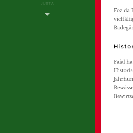
JUSTA
Foz da 
vielfäl
Badegäs
Histo
Faial ha
Historis
Jahrhun
Bewässe
Bewirts