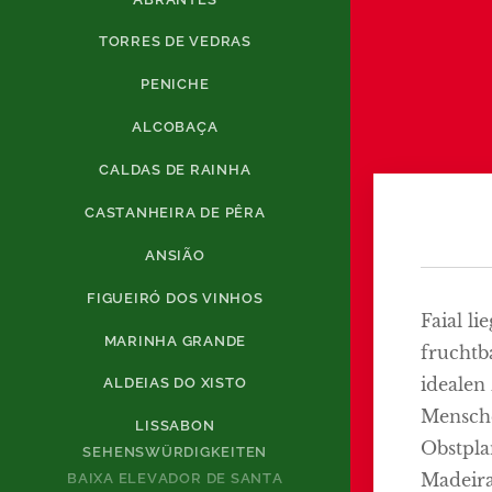
TORRES DE VEDRAS
PENICHE
ALCOBAÇA
CALDAS DE RAINHA
CASTANHEIRA DE PÊRA
ANSIÃO
FIGUEIRÓ DOS VINHOS
Faial l
MARINHA GRANDE
fruchtb
idealen
ALDEIAS DO XISTO
Mensche
LISSABON
Obstpla
SEHENSWÜRDIGKEITEN
Madeira
BAIXA ELEVADOR DE SANTA