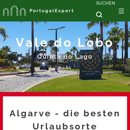
SUCHEN
PortugalExpert
Vale do Lobo
Quinta do Lago
Algarve - die besten
Urlaubsorte