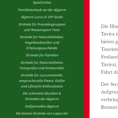
Sparfüchse
Familienurlaub an der Algarve
Algarve Luxus & VIP Guide
Strände für Freundesgruppen
Die Ilh
und Wassersport-Fans
Tavira 
Strände für Naturliebhaber,
bieten 
Vogelbeobachter und
Erholungssuchende
Tourist
Strände für Familien
Festlan
Strände für Naturästheten,
Tavira)
Fotografen und Schnorchler
Fahrt da
Strände für Luxusreisende,
anspruchsvolle Paare, Golfer
Der Str
und Lifestyle-Enthusiasten
Aufgrun
Die schönsten Buchten &
verbrin
Stränden der Algarve
Golfparadies Algarve
Restaur
Die besten Strände von Lagos bis