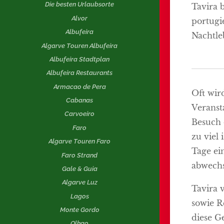
Die besten Urlaubsorte
Tavira 
Alvor
portugi
Albufeira
Nachtle
Algarve Touren Albufeira
Albufeira Stadtplan
Albufeira Restaurants
Armacao de Pera
Oft wir
Cabanas
Veranst
Carvoeiro
Besuch 
Faro
zu viel 
Algarve Touren Faro
Tage ei
Faro Strand
abwechs
Gale & Guia
Algarve Luz
Tavira 
Lagos
sowie R
Monte Gordo
diese G
Olhao