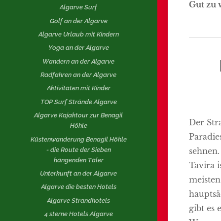
Gut zu 
Algarve Surf
Golf an der Algarve
Algarve Urlaub mit Kindern
Yoga an der Algarve
Wandern an der Algarve
Radfahren an der Algarve
Aktivitäten mit Kinder
TOP Surf Strände Algarve
Algarve Kajaktour zur Benagil
Der Stra
Höhle
Paradie
Küstenwanderung Benagil Höhle
- die Route der Sieben
sehnen.
hängenden Täler
Tavira i
Unterkunft an der Algarve
meisten
Algarve die besten Hotels
hauptsä
Algarve Strandhotels
gibt es
4 sterne Hotels Algarve