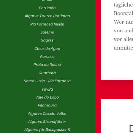
täglich
Portimão
Bootsfa
Algarve Touren Portimao
Wer nur
Ria Formosa Inseln
von and
Salema
vor all
Sagres
unmitte
Olhos de Agua
Porches
Praia da Rocha
Quarteira
Santa Luzia - Ria Formosa
Tavira
Vale do Lobo
Vilamoura
Algarve Cacela Velha
Algarve Strandführer
Algarve für Backpacker &