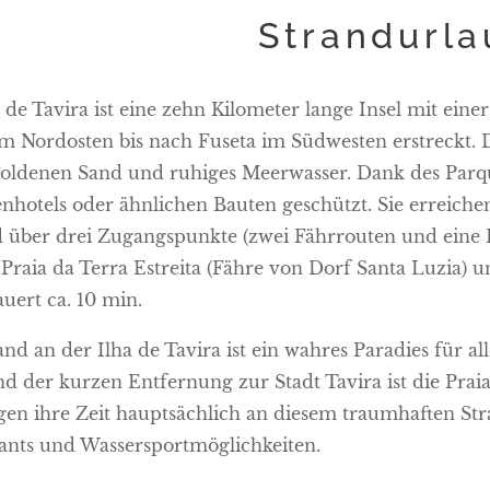
Strandurla
a de Tavira ist eine zehn Kilometer lange Insel mit ei
im Nordosten bis nach Fuseta im Südwesten erstreckt. Di
goldenen Sand und ruhiges Meerwasser. Dank des Parqu
enhotels oder ähnlichen Bauten geschützt. Sie erreiche
d über drei Zugangspunkte (zwei Fährrouten und eine 
, Praia da Terra Estreita (Fähre von Dorf Santa Luzia) 
uert ca. 10 min.
and an der Ilha de Tavira ist ein wahres Paradies für a
d der kurzen Entfernung zur Stadt Tavira ist die Praia
gen ihre Zeit hauptsächlich an diesem traumhaften Stra
ants und Wassersportmöglichkeiten.