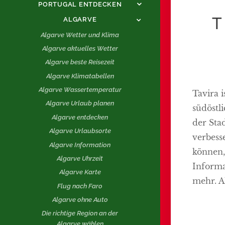
PORTUGAL ENTDECKEN
T
ALGARVE
Algarve Wetter und Klima
Algarve aktuelles Wetter
Algarve beste Reisezeit
Algarve Klimatabellen
Algarve Wassertemperatur
Tavira i
Algarve Urlaub planen
südöstl
Algarve entdecken
der Sta
Algarve Urlaubsorte
verbesse
Algarve Information
können,
Algarve Uhrzeit
Informa
Algarve Karte
mehr. A
Flug nach Faro
Algarve ohne Auto
Die richtige Region an der
Algarve wählen