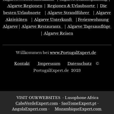
Algarve Regionen
|
Regionen & Urlaubsorte
|
Die
besten Urlaubsorte
|
Algarve Strandführer
|
Algarve
Aktivitäten
|
Algarve Unterkunft
|
Ferienwohnung
Algarve
|
Algarve Restaurants
|
Algarve Tagesausflüge
|
Algarve Reisen
Willkommen bei
www.PortugalExpert.de
Kontakt
Impressum
Datenschutz
©
PortugalExpert.de 2023
VISIT OUR WEBSITES - Lusophone Africa
CaboVerdeExpert.com
-
SaoTomeExpert.pt
-
AngolaExpert.com
-
MozambiqueExpert.com