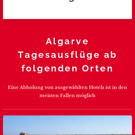
Algarve
Tagesausflüge ab
folgenden Orten
Eine Abholung von ausgewählten Hotels ist in den
meisten Fallen möglich