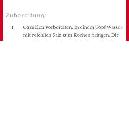
Zubereitung:
Garnelen vorbereiten
: In einem Topf Wasser
mit reichlich Salz zum Kochen bringen. Die
Garnelen dazugeben (eine halbe Zwiebel und
ein paar Blätter Lorbeer für zusätzlichen
Geschmack sind optional). Nach etwa drei
Minuten abgießen und die Garnelen in eine
Schüssel mit Eiswasser legen, um den
Garprozess zu stoppen.
Gemüse anbraten
: In einem separaten
großen Topf das Olivenöl erhitzen. Zwiebel
und Paprika hinzufügen und bei mittlerer
Hitze anbraten, bis die Zwiebeln glasig sind.