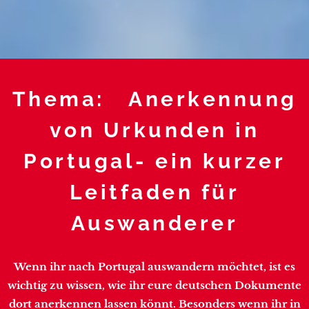
Thema: Anerkennung
von Urkunden in
Portugal- ein kurzer
Leitfaden für
Auswanderer
Wenn ihr nach Portugal auswandern möchtet, ist es
wichtig zu wissen, wie ihr eure deutschen Dokumente
dort anerkennen lassen könnt. Besonders wenn ihr in