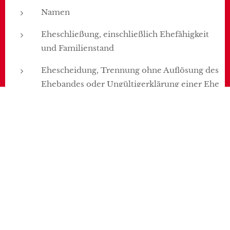
Namen
Eheschließung, einschließlich Ehefähigkeit
und Familienstand
Ehescheidung, Trennung ohne Auflösung des
Ehebandes oder Ungültigerklärung einer Ehe
Eingetragene Partnerschaft, einschließlich
der Fähigkeit, eine eingetragene
Partnerschaft einzugehen, und Status der
eingetragenen Partnerschaft
Auflösung einer eingetragenen Partnerschaft,
Trennung ohne Auflösung der eingetragenen
Partnerschaft oder Ungültigerklärung der
eingetragenen Partnerschaft