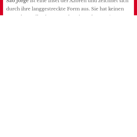
São Jorge
ist eine Insel der Azoren und zeichnet sich
durch ihre langgestreckte Form aus. Sie hat keinen
zentralen Vulkanberg, sondern besteht aus einer
Reihe von Vulkankegeln und Lavafeldern, die sich
über die gesamte Insel erstrecken. Das vulkanische
Gestein ist hauptsächlich Basalt. An den steilen
Küsten der Insel gibt es zahlreiche Fajãs, flache
Küstenebenen, die durch Sedimente oder Lava
entstanden sind. Sie sind ein beliebtes touristisches
Highlight. Unter der Wasseroberfläche vor der Insel
gibt es auch Unterwasservulkane. Historische
Vulkanausbrüche fanden auf São Jorge im Jahr 1580
und 1808 statt, sowie eine Unterwassereruption im
Jahr 1964 vor Küste von Velas.