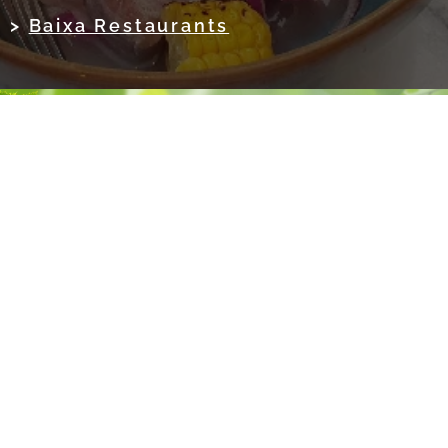
>
Baixa Restaurants
Möchten Sie die Gastronomie von
Lissabon entdecken ?
ZUR AUSWAHL ---> 33 KULINARISCHE TOUREN
IN LISSABON 👍
VISIT OUR WEBSITES - Lusophone Africa
CaboVerdeExpert.com
-
SaoTomeExpert.pt
-
AngolaExpert.com
-
MozambiqueExpert.com