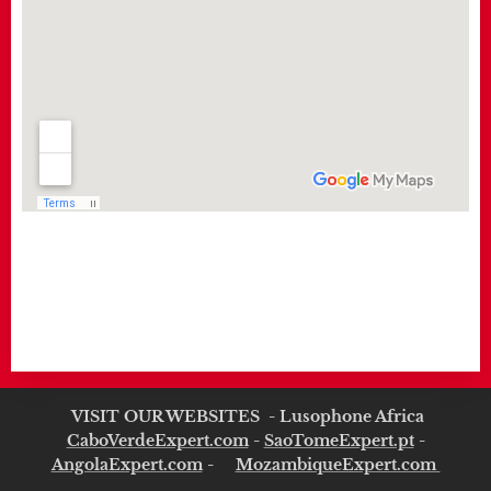
VISIT OUR WEBSITES - Lusophone Africa
CaboVerdeExpert.com
-
SaoTomeExpert.pt
-
AngolaExpert.com
-
MozambiqueExpert.com