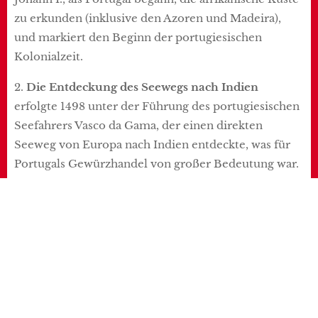
zu erkunden (inklusive den Azoren und Madeira),
und markiert den Beginn der portugiesischen
Kolonialzeit.
2.
Die Entdeckung des Seewegs nach Indien
erfolgte 1498 unter der Führung des portugiesischen
Seefahrers Vasco da Gama, der einen direkten
Seeweg von Europa nach Indien entdeckte, was für
Portugals Gewürzhandel von großer Bedeutung war.
3.
Die Krise der königlichen Nachfolge
betrifft die
dynastischen Streitigkeiten und politischen
Herausforderungen im 16. und 17. Jahrhundert, die
die Unabhängigkeit Portugals gefährdeten. Die Krise
endete schließlich mit der Wiederherstellung der
Unabhängigkeit Portugals von Spanien im Jahr 1640.