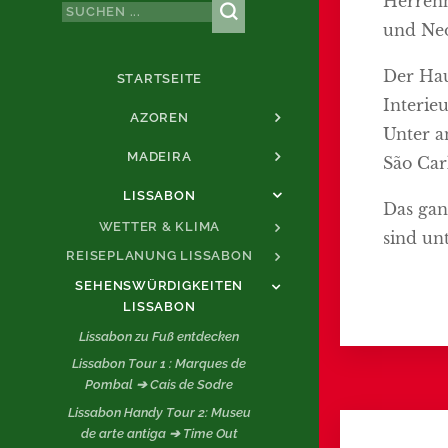
Herrenh
und Ne
Der Hau
STARTSEITE
Interie
AZOREN
Unter a
MADEIRA
São Carl
LISSABON
Das gan
WETTER & KLIMA
sind un
REISEPLANUNG LISSABON
SEHENSWÜRDIGKEITEN
LISSABON
Lissabon zu Fuß entdecken
Lissabon Tour 1 : Marques de
Pombal ➔ Cais de Sodre
Lissabon Handy Tour 2: Museu
de arte antiga ➔ Time Out