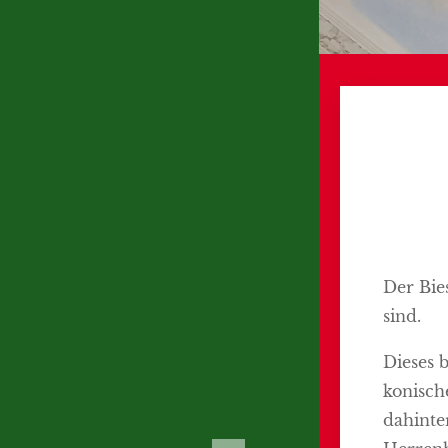
Der Bies
sind.
Dieses 
konisch
dahinte