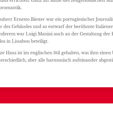
aus errichten. Ganz im Sinne des zeitgenössischen Stil
oromantik.
sherr Ernesto Biester war ein portugiesischer Journalis
ur des Gebäudes und so entwarf der berühmte Italiene
nderem war Luigi Manini auch an der Gestaltung der K
os in Lissabon beteiligt.
ze Haus ist im englischen Stil gehalten, was ihm eine
terschiedlich, aber alle harmonisch aufeinander abges