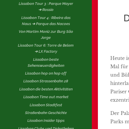
Lissabon Tour 3 : Parque Mayer
➔ Rossio
Lissabon Tour 4 : Ribeira das
Naus ➔ Parque das Nacoes
Von Martim Moniz zur Burg São
Jorge
Lissabon Tour 6: Torre de Belem
➔ LX Factory
Heute i
Lissabon beste
Sehenswuerdigkeiten
Mal für
Lissabon hop on hop off
und Büh
Lissabon Strassenbahn 28
hinterl
Lissabon die besten Aktivitäten
Pariser
Lissabon Time out market
exzentr
Lissabon Stadtfest
Der Pal
Straßenbahn Geschichte
Lissabon Insider tipps
Parks m
Lissabon Clubs und Diskotheken