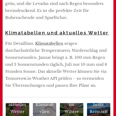
grün, und die Levadas sind nach Regen besonders
beeindruckend. Es ist die perfekte Zeit für
Ruhesuchende und Sparfüchse.
Klimatabellen und aktuelles Wetter
Für Detailfans:
Klimatabellen
zeigen
durchschnittliche Temperaturen, Niederschlag und
Sonnenstunden. Januar bringt z. B. 100 mm Regen
und 5 Sonnenstunden täglich, Juli nur 10 mm und 8
Stunden Sonne. Das aktuelle Wetter können Sie via
Tomorrow.io Weather API prüfen – so vermeiden
Sie Überraschungen und passen Ihre Pläne an.
Madeira
Madeira
Madeira
Die
Madeira
aktuelles
Klimatab
im
beste
Wetter
Wetter
ellen
Winter
Reisezeit
Monat