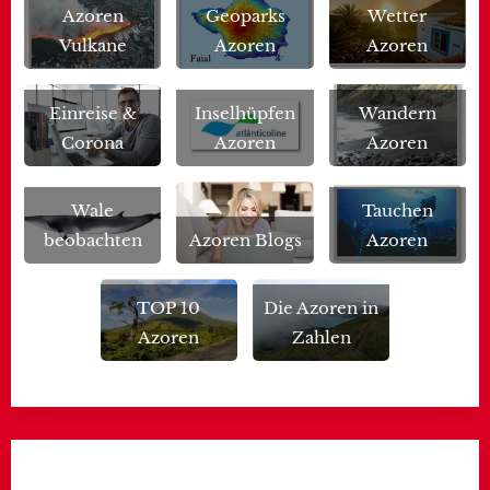
Azoren
Geoparks
Wetter
Vulkane
Azoren
Azoren
Einreise &
Inselhüpfen
Wandern
Corona
Azoren
Azoren
Wale
Tauchen
beobachten
Azoren Blogs
Azoren
TOP 10
Die Azoren in
Azoren
Zahlen