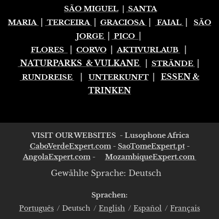
SÃO MIGUEL
|
SANTA
|
|
|
|
MARIA
TERCEIRA
GRACIOSA
FAIAL
SÃO
|
|
JORGE
PICO
|
|
|
FLORES
CORVO
AKTIVURLAUB
NATURPARKS & VULKANE
|
|
STRÄNDE
|
|
ESSEN &
RUNDREISE
UNTERKUNFT
TRINKEN
VISIT OUR WEBSITES - Lusophone Africa
CaboVerdeExpert.com
-
SaoTomeExpert.pt
-
AngolaExpert.com
-
MozambiqueExpert.com
Gewählte Sprache: Deutsch
Sprachen
Português
Deutsch
English
Español
Français