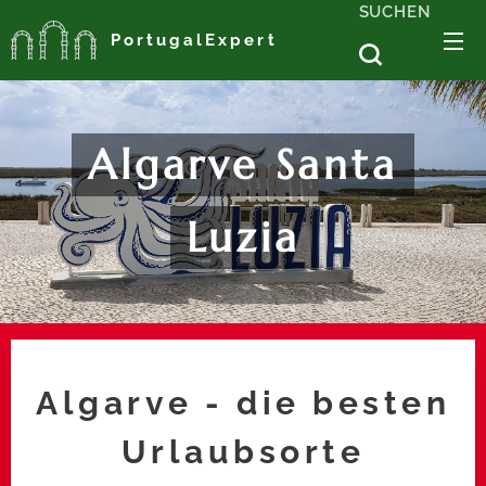
SUCHEN
PortugalExpert
Algarve Santa
Luzia
Algarve - die besten
Urlaubsorte