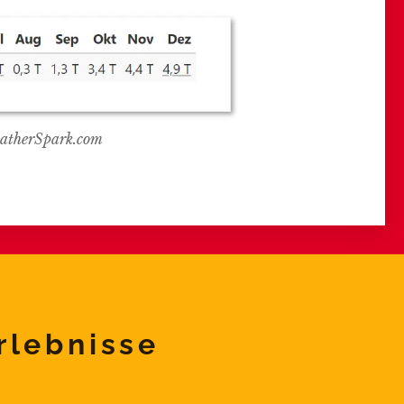
eatherSpark.com
rlebnisse