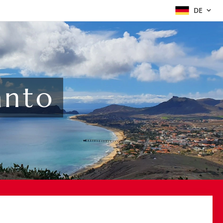
DE
anto