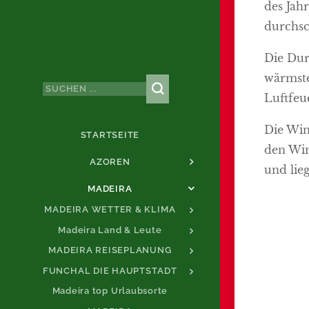
des Jah
durchsc
Die Dur
wärmste
Luftfeu
Die Win
STARTSEITE
den Win
AZOREN
und lie
MADEIRA
MADEIRA WETTER & KLIMA
Madeira Land & Leute
MADEIRA REISEPLANUNG
FUNCHAL DIE HAUPTSTADT
Madeira top Urlaubsorte