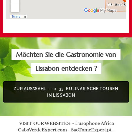
Möchten Sie die Gastronomie von
Lissabon entdecken ?
ZUR AUSWAHL ---> 33 KULINARISCHE TOUREN
IN LISSABON 👍
VISIT OUR WEBSITES - Lusophone Africa
CaboVerdeExpert.com
-
SaoTomeExpert.pt
-