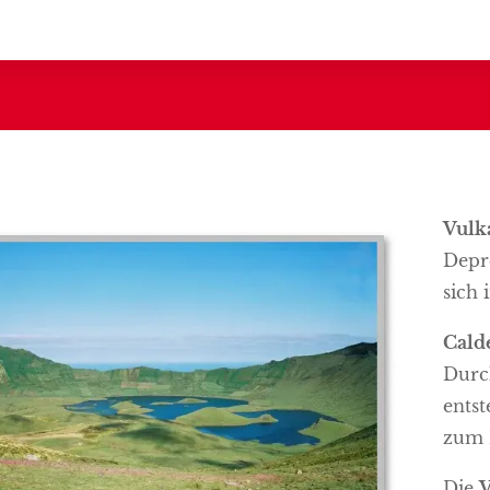
Vulk
Depre
sich 
Cald
Durch
entst
zum 
Die
V