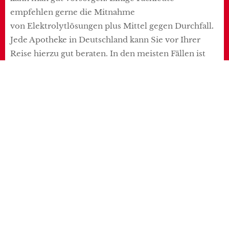
empfehlen gerne die Mitnahme
von Elektrolytlösungen plus Mittel gegen Durchfall
.
Jede Apotheke in Deutschland kann Sie vor Ihrer
Reise hierzu gut beraten. In den meisten Fällen ist
das Problem dann schnell behoben.
Mittel bei Sonnenbrand:
trotz Sonnenschutz kommt
ein Sonnenbrand immer wider vor. Vor allem bei
Kindern. Das verdirbt schnell die Laune und die
empfindliche, gerötete Haut schmerzt. Es kann sogar
zur Blasenbildung kommen. Denke sie daher beim
Zusammenstellen der Reiseapotheke auch an Mittel,
die einen Sonnenbrand schneller ausheilen. Hilfreich
sind Coolpacks, feuchte Tücher und der Wirkstoff
Panthenol. Fragen auch hierzu vor der Reise Ihren
Apotheker.