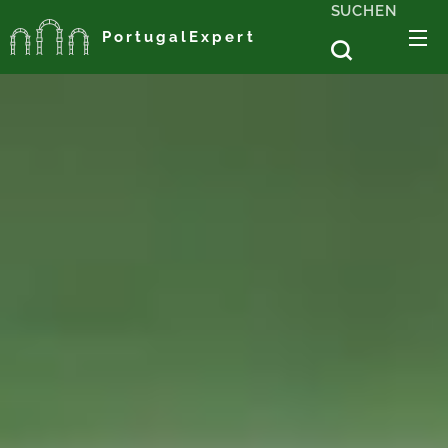
SUCHEN
PortugalExpert