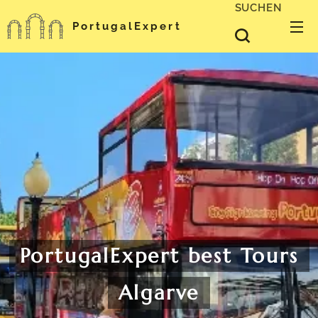
SUCHEN
PortugalExpert
PortugalExpert best Tours
Algarve