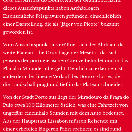
Orte der Arribas do Douro. Auf der Granitoberfläche
dieses Aussichtspunkts haben Archäologen
Eisenzeitliche Felsgravuren gefunden, einschließlich
einer Darstellung, die als "Jäger von Picote" bekannt
geworden ist.
Vom Aussichtspunkt aus eröffnet sich der Blick auf das
weite Plateau - die Grundlage der Meseta - das sich
jenseits der portugiesischen Grenze befindet und in das
Planalto Mirandês übergeht. Deutlich zu erkennen ist
außerdem der lineare Verlauf des Douro-Flusses, der
die Landschaft prägt und tief in das Plateau schneidet.
Von der Stadt
Porto
aus liegt der Miradouro da Fraga do
Puio etwa 100 Kilometer östlich, was eine Fahrtzeit von
ungefähr eineinhalb Stunden mit dem Auto bedeutet.
Aus der Hauptstadt
Lissabon
müssen Reisende mit
einer erheblich längeren Fahrt rechnen; es sind rund