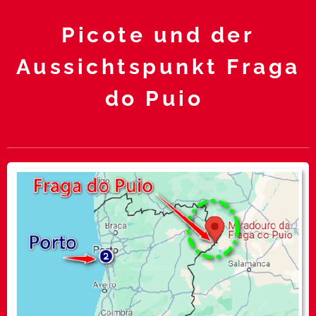
Picote und der
Aussichtspunkt Fraga
do Puio