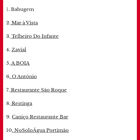
1
. Babugem
2.
Mar à Vista
3.
Telheiro Do Infante
4.
Zavial
5.
A BOIA
6
. O António
7.
Restaurante São Roque
8.
Restinga
9.
Caniço Restaurante Bar
10
. NoSoloÁgua Portimão