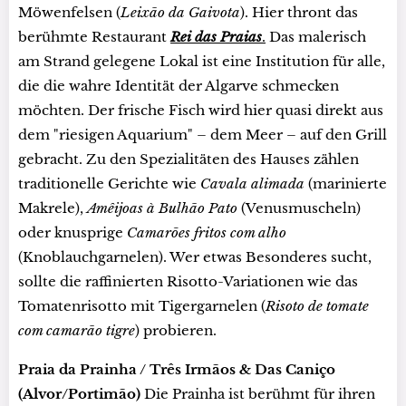
Möwenfelsen (
Leixão da Gaivota
). Hier thront das
berühmte Restaurant
R
ei das Praias
.
Das malerisch
am Strand gelegene Lokal ist eine Institution für alle,
die die wahre Identität der Algarve schmecken
möchten. Der frische Fisch wird hier quasi direkt aus
dem "riesigen Aquarium" – dem Meer – auf den Grill
gebracht. Zu den Spezialitäten des Hauses zählen
traditionelle Gerichte wie
Cavala alimada
(marinierte
Makrele),
Amêijoas à Bulhão Pato
(Venusmuscheln)
oder knusprige
Camarões fritos com alho
(Knoblauchgarnelen). Wer etwas Besonderes sucht,
sollte die raffinierten Risotto-Variationen wie das
Tomatenrisotto mit Tigergarnelen (
Risoto de tomate
com camarão tigre
) probieren.
Praia da Prainha / Três Irmãos & Das Caniço
(Alvor/Portimão)
Die Prainha ist berühmt für ihren