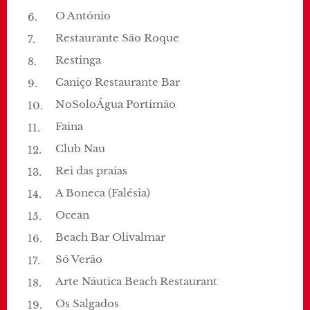
O António
Restaurante São Roque
Restinga
Caniço Restaurante Bar
NoSoloÁgua Portimão
Faina
Club Nau
Rei das praias
A Boneca (Falésia)
Ocean
Beach Bar Olivalmar
Só Verão
Arte Náutica Beach Restaurant
Os Salgados