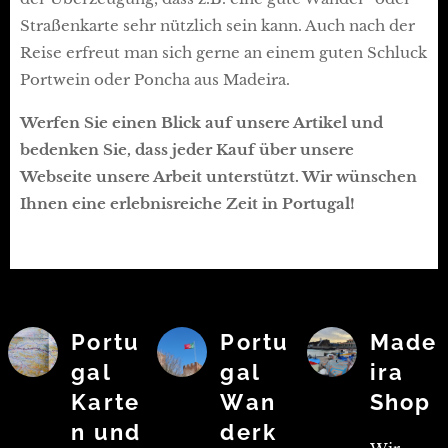
Straßenkarte sehr nützlich sein kann. Auch nach der
Reise erfreut man sich gerne an einem guten Schluck
Portwein oder Poncha aus Madeira.
Werfen Sie einen Blick auf unsere Artikel und
bedenken Sie, dass jeder Kauf über unsere
Webseite unsere Arbeit unterstützt. Wir wünschen
Ihnen eine erlebnisreiche Zeit in Portugal!
Portu
Portu
Made
gal
gal
ira
Karte
Wan
Shop
n und
derk