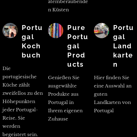
atemberaubende
n Küsten
Portu
Pure
Portu
gal
Portu
gal
Koch
gal
Land
buch
Prod
karte
ucts
n
Die
portugiesische
Genießen Sie
Hier finden Sie
Küche zählt
ausgewählte
eine Auswahl an
zweifellos zu den
Produkte aus
guten
Höhepunkten
Portugal in
Landkarten von
jeder Portugal-
Ihrem eigenen
Portugal
Reise. Sie
Zuhause
werden
begeistert sein.