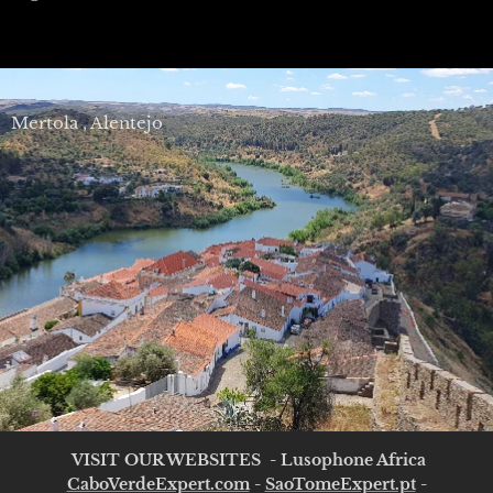
Mertola , Alentejo
VISIT OUR WEBSITES - Lusophone Africa
CaboVerdeExpert.com
-
SaoTomeExpert.pt
-