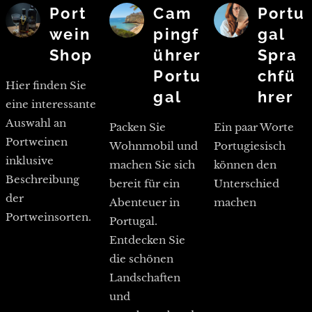
Port
Cam
Portu
wein
pingf
gal
Shop
ührer
Spra
Portu
chfü
Hier finden Sie
gal
hrer
eine interessante
Auswahl an
Packen Sie
Ein paar Worte
Portweinen
Wohnmobil und
Portugiesisch
inklusive
machen Sie sich
können den
Beschreibung
bereit für ein
Unterschied
der
Abenteuer in
machen
Portweinsorten.
Portugal.
Entdecken Sie
die schönen
Landschaften
und