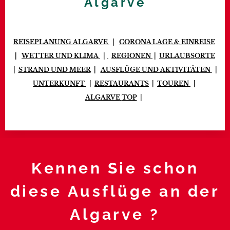
Algarve
REISEPLANUNG ALGARVE
|
CORONA LAGE
& EINREISE
|
WETTER
UND KLIMA
|
REGIONEN
|
URLAUBSORTE
|
STRAND UND MEER
|
AUSFLÜGE UND AKTIVITÄTEN
|
UNTERKUNFT
|
RESTAURANTS
|
TOUREN
|
ALGARVE
TOP
|
Kennen Sie schon
diese Ausflüge an der
Algarve ?