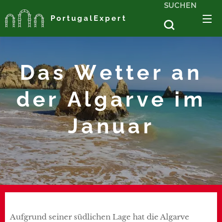
SUCHEN
PortugalExpert
Das Wetter an
der Algarve im
Januar
Aufgrund seiner südlichen Lage hat die Algarve