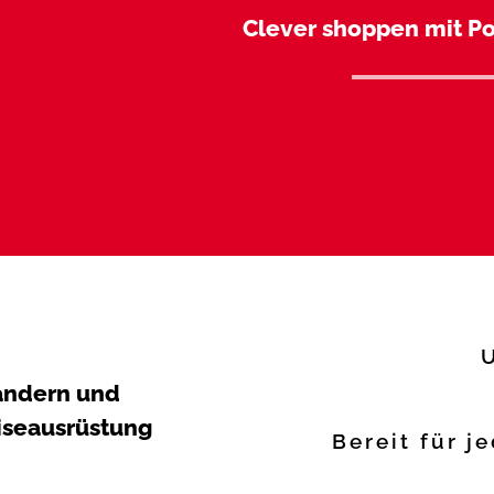
Clever shoppen mit Po
ndern und
iseausrüstung
Bereit für j