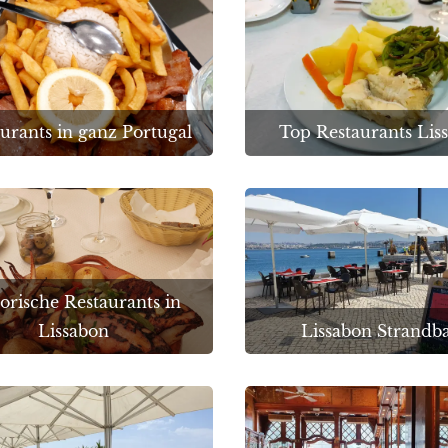
urants in ganz Portugal
Top Restaurants Lis
orische Restaurants in
Lissabon
Lissabon Strandb