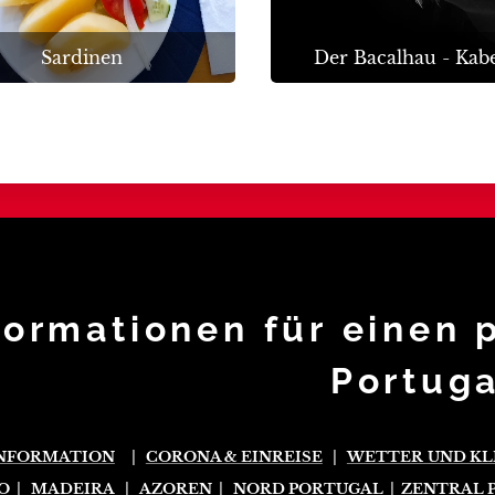
Sardinen
Der Bacalhau - Kabe
formationen für einen 
Portuga
INFORMATION
|
CORONA & EINREISE
|
WETTER
UND KL
O
|
MADEIRA
|
AZOREN
|
NORD PORTUGAL
|
ZENTRAL 