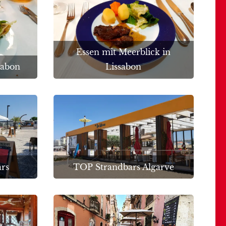
Essen mit Meerblick in
sabon
Lissabon
ars
TOP Strandbars Algarve