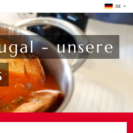
DE
ugal - unsere
s