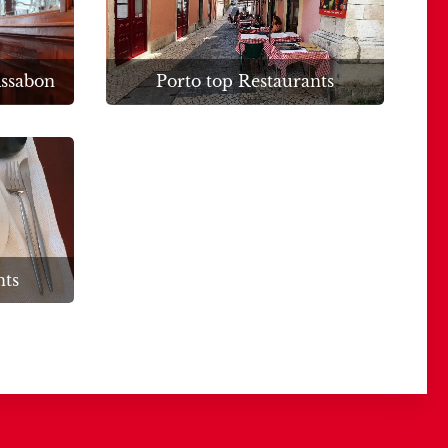
issabon
Porto top Restaurants
nts