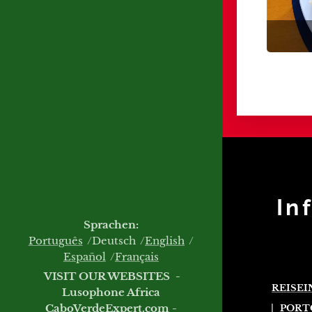
In
Sprachen
Português
Deutsch
English
Español
Français
VISIT OUR WEBSITES -
REISE
Lusophone Africa
|
PORT
CaboVerdeExpert.com
-