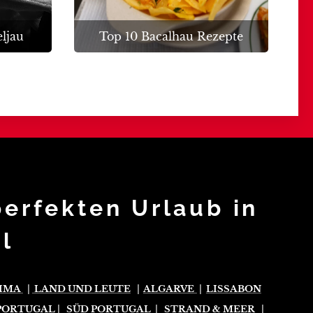
ljau
Top 10 Bacalhau Rezepte
perfekten Urlaub in
l
IMA
|
LAND UND LEUTE
|
ALGARVE
|
LISSABON
PORTUGAL
|
S
Ü
D
PORTUGAL
|
STRAND & MEER
|