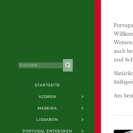
Portuga
Willkom
Weinen.
auch be
und Sc
Natürli
Süßspei
STARTSEITE
Am best
AZOREN
MADEIRA
LISSABON
PORTUGAL ENTDECKEN