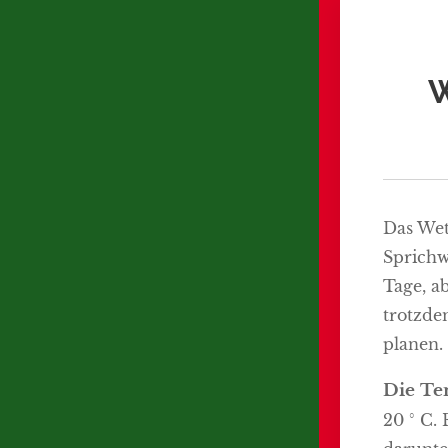
Das Wet
Sprichw
Tage, a
trotzde
planen.
Die Te
20 ° C.