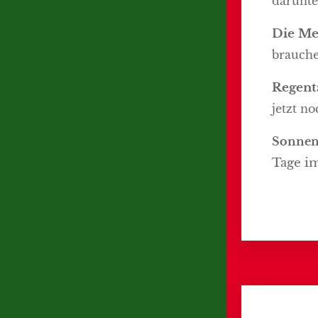
darunte
Die Me
brauche
Regent
jetzt n
Sonnen
Tage im