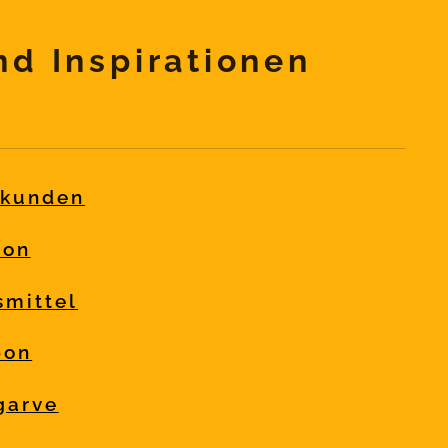
nd Inspirationen
rkunden
bon
smittel
bon
garve