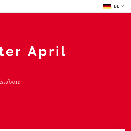
DE
ter April
issabon: