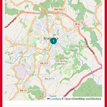
1
Leaflet
|
© OpenStreetMap contributors