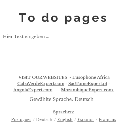
To do pages
Hier Text eingeben ...
VISIT OUR WEBSITES - Lusophone Africa
CaboVerdeExpert.com
-
SaoTomeExpert.pt
-
AngolaExpert.com
-
MozambiqueExpert.com
Gewählte Sprache: Deutsch
Sprachen
Português
Deutsch
English
Español
Français