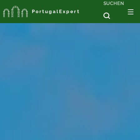
SUCHEN
PortugalExpert