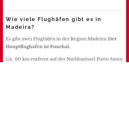
Wie viele Flughäfen gibt es in
Madeira?
Es gibt zwei Flughäfen in der Region Madeira:
Der
Hauptflughafen ist Funchal.
Ca. 60 km entfernt auf der Nachbarinsel Porto Santo
gibt es den zweiten kleineren Flughafen.
Münchner Flughafen: Flughafen München
(MUC)
Flughafen Funchal: Cristiano Ronaldo
Airport (FNC)
Entfernung des Münchner Flughafens zur