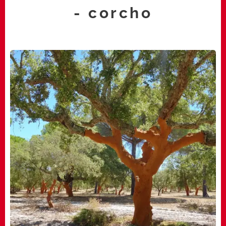
-
corcho