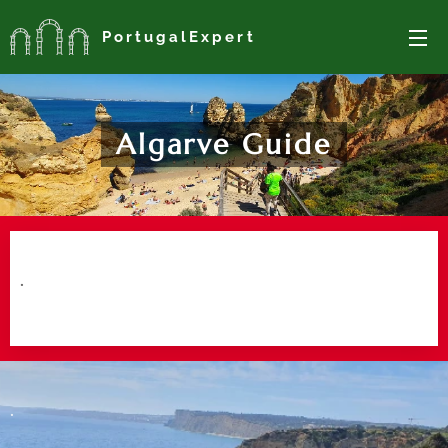
PortugalExpert
Algarve Guide
.
.