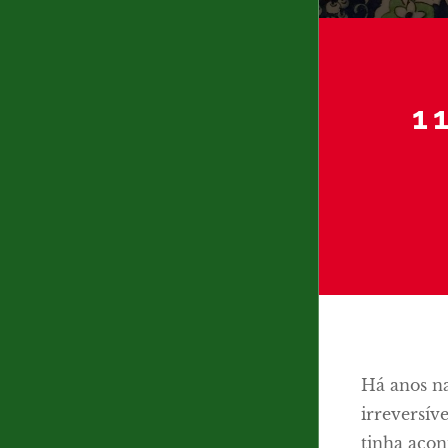
1
Há anos n
irreversív
tinha acon