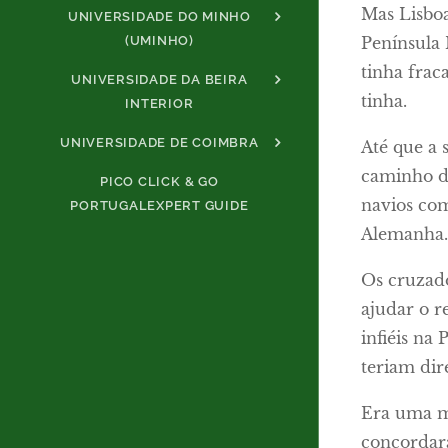
Mas Lisboa
UNIVERSIDADE DO MINHO
Península 
(UMINHO)
tinha frac
UNIVERSIDADE DA BEIRA
tinha.
INTERIOR
UNIVERSIDADE DE COIMBRA
Até que a 
caminho da
PICO CLICK & GO
navios com
PORTUGALEXPERT GUIDE
Alemanha
Os cruzad
ajudar o r
infiéis na
teriam dir
Era uma mi
concordara