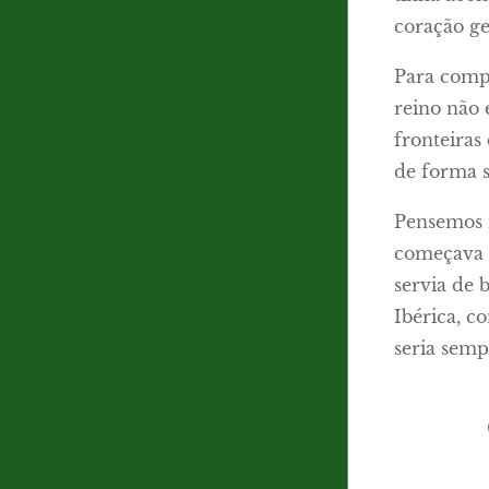
coração ge
Para compr
reino não 
fronteiras
de forma 
Pensemos n
começava t
servia de 
Ibérica, 
seria semp