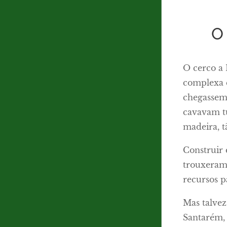
O
O cerco a 
complexa q
chegassem
cavavam tú
madeira, t
Construir 
trouxeram
recursos p
Mas talvez
Santarém, 