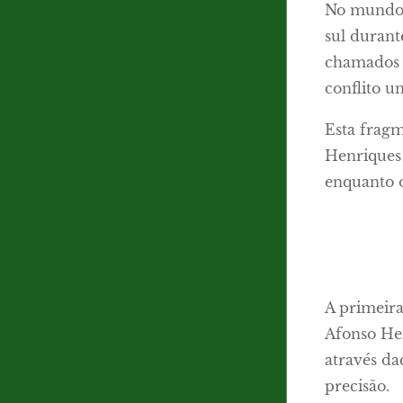
No mundo i
sul durant
chamados 
conflito u
Esta fragm
Henriques 
enquanto o
A primeira
Afonso Hen
através d
precisão.