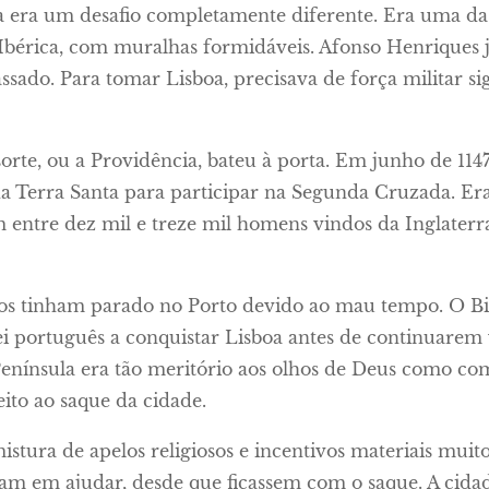
 era um desafio completamente diferente. Era uma das 
Ibérica, com muralhas formidáveis. Afonso Henriques j
assado. Para tomar Lisboa, precisava de força militar si
sorte, ou a Providência, bateu à porta. Em junho de 11
 Terra Santa para participar na Segunda Cruzada. Era
 entre dez mil e treze mil homens vindos da Inglaterr
.
os tinham parado no Porto devido ao mau tempo. O Bis
ei português a conquistar Lisboa antes de continuar
 Península era tão meritório aos olhos de Deus como com
eito ao saque da cidade.
stura de apelos religiosos e incentivos materiais muit
m em ajudar, desde que ficassem com o saque. A cidade