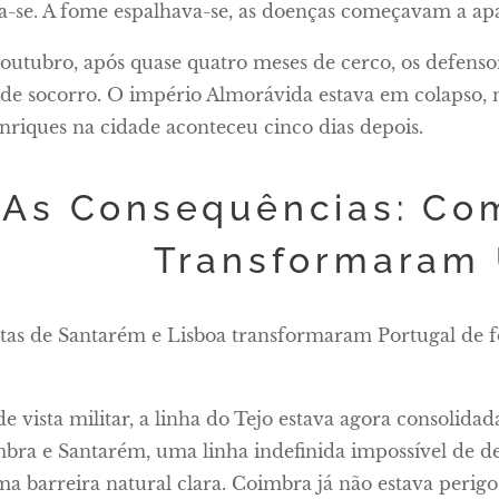
a-se. A fome espalhava-se, as doenças começavam a apa
 outubro, após quase quatro meses de cerco, os defens
de socorro. O império Almorávida estava em colapso, n
riques na cidade aconteceu cinco dias depois.
As Consequências: Co
Transformaram
stas de Santarém e Lisboa transformaram Portugal de
e vista militar, a linha do Tejo estava agora consolidada
bra e Santarém, uma linha indefinida impossível de def
ma barreira natural clara. Coimbra já não estava perig