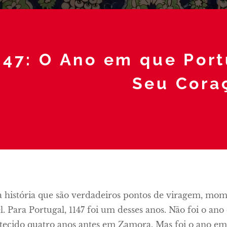
147: O Ano em que Port
Seu Cora
a história que são verdadeiros pontos de viragem, m
el. Para Portugal, 1147 foi um desses anos. Não foi o an
tecido quatro anos antes em Zamora. Mas foi o ano em