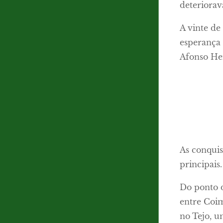
deteriorav
A vinte de
esperança 
Afonso Hen
As conqui
principais.
Do ponto d
entre Coim
no Tejo, u